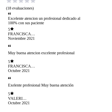
(
18
evaluaciones
)
Excelente atencion un profesional dedicado al
100% con sus paciente
5
FRANCISCA
ELIZABETH
Noviembre 2021
GUZMÁN
QUIÑONES
Muy buena atencion excelente profesional
5
FRANCISCA
ELIZABETH
Octubre 2021
GUZMÁN
QUIÑONES
Exelente profesional Muy buena atención
5
VALERI
ARACELI AZUA
Octubre 2021
AVENDAÑO