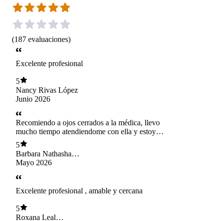
(
187
evaluaciones
)
Excelente profesional
5
Nancy Rivas López
Junio 2026
Recomiendo a ojos cerrados a la médica, llevo
mucho tiempo atendiendome con ella y estoy
sumamente agradecida por sus gestiones, tiempo
5
y amabilidad
Barbara Nathasha
Riquelme Apencoral
Mayo 2026
Excelente profesional , amable y cercana
5
Roxana Leal