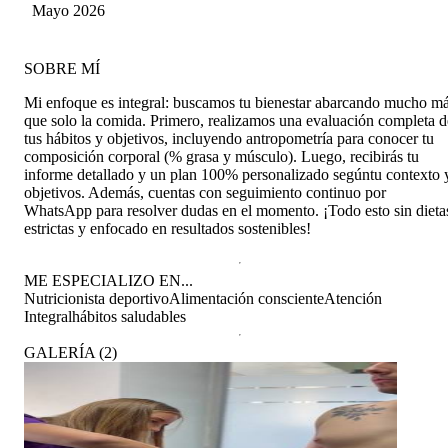
recomendaciones que me ha dado realmente han
Mayo 2026
generado cambios positivos en mis hábitos y en
mis horas de sueño. Muy contento con los
resultados y con el proceso hasta ahora.
SOBRE MÍ
Totalmente recomendada.
Mi enfoque es integral: buscamos tu bienestar abarcando mucho m
que solo la comida. Primero, realizamos una evaluación completa d
tus hábitos y objetivos, incluyendo antropometría para conocer tu
composición corporal (% grasa y músculo). Luego, recibirás tu
informe detallado y un plan 100% personalizado segúntu contexto 
objetivos. Además, cuentas con seguimiento continuo por
WhatsApp para resolver dudas en el momento. ¡Todo esto sin dieta
estrictas y enfocado en resultados sostenibles!
ME ESPECIALIZO EN...
Nutricionista deportivo
Alimentación consciente
Atención
Integral
hábitos saludables
GALERÍA
(
2
)