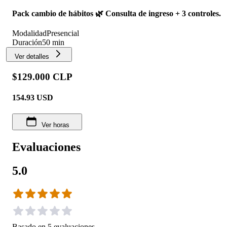
Pack cambio de hábitos 🌿 Consulta de ingreso + 3 controles.
Modalidad
Presencial
Duración
50 min
Ver detalles
$129.000 CLP
154.93
USD
Ver horas
Evaluaciones
5.0
Basado en
5
evaluaciones