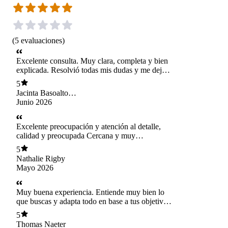
(
5
evaluaciones
)
Excelente consulta. Muy clara, completa y bien
explicada. Resolvió todas mis dudas y me dejó
con herramientas concretas para seguir
5
avanzando. ¡Muchas gracias!
Jacinta Basoalto
Gimenez
Junio 2026
Excelente preocupación y atención al detalle,
calidad y preocupada Cercana y muy
profesional
5
Nathalie Rigby
Mayo 2026
Muy buena experiencia. Entiende muy bien lo
que buscas y adapta todo en base a tus objetivos
personales. Muy profesional, cercana y clara al
5
explicar cada recomendación. Además, las
Thomas Naeter