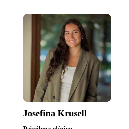
Josefina Krusell
Psicóloga clínica