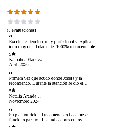
(
8
evaluaciones
)
Excelente atencion, muy profesional y explica
todo muy detalladamente. 1000% recomendable
5
Kathalina Flandez
Abril 2026
Primera vez que acudo donde Josefa y la
recomiendo. Durante la atención se dio el
tiempo de escucharme, aclarar dudas y en
5
conjunto poder crear un plan nutricional realista
Natalia Aranda
a mis necesidades. Además, te entrega tips para
Uribe
Noviembre 2024
mejorar el bienestar físico, estrés y calidad del
sueño, los cuales también son importantes para
mantener un estilo de vida equilibrado.
Su plan nutricional recomendado hace meses,
funcionó para mi. Los indicadores en los
exámenes médicos bajaron en la proporción