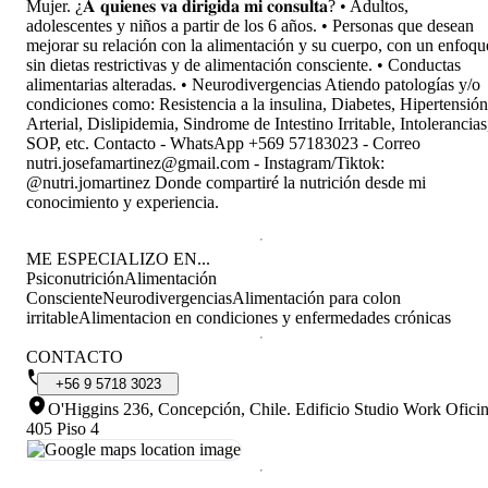
Mujer. ¿𝐀 𝐪𝐮𝐢𝐞𝐧𝐞𝐬 𝐯𝐚 𝐝𝐢𝐫𝐢𝐠𝐢𝐝𝐚 𝐦𝐢 𝐜𝐨𝐧𝐬𝐮𝐥𝐭𝐚? • Adultos,
adolescentes y niños a partir de los 6 años. • Personas que desean
mejorar su relación con la alimentación y su cuerpo, con un enfoqu
sin dietas restrictivas y de alimentación consciente. • Conductas
alimentarias alteradas. • Neurodivergencias Atiendo patologías y/o
condiciones como: Resistencia a la insulina, Diabetes, Hipertensión
Arterial, Dislipidemia, Sindrome de Intestino Irritable, Intolerancias
SOP, etc. Contacto - WhatsApp +569 57183023 - Correo
nutri.josefamartinez@gmail.com - Instagram/Tiktok:
@nutri.jomartinez Donde compartiré la nutrición desde mi
conocimiento y experiencia.
ME ESPECIALIZO EN...
Psiconutrición
Alimentación
Consciente
Neurodivergencias
Alimentación para colon
irritable
Alimentacion en condiciones y enfermedades crónicas
CONTACTO
+56
9
5718
3023
O'Higgins 236, Concepción, Chile
.
Edificio Studio Work Ofici
405 Piso 4