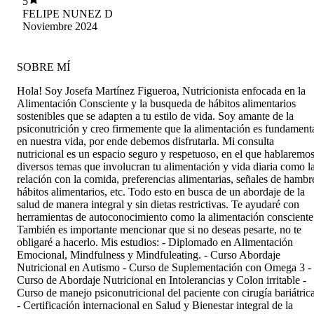
5
precisa. Quedé sinceramente impresionado!
FELIPE NUNEZ D
Noviembre 2024
SOBRE MÍ
Hola! Soy Josefa Martínez Figueroa, Nutricionista enfocada en la
Alimentación Consciente y la busqueda de hábitos alimentarios
sostenibles que se adapten a tu estilo de vida. Soy amante de la
psiconutrición y creo firmemente que la alimentación es fundament
en nuestra vida, por ende debemos disfrutarla. Mi consulta
nutricional es un espacio seguro y respetuoso, en el que hablaremo
diversos temas que involucran tu alimentación y vida diaria como l
relación con la comida, preferencias alimentarias, señales de hambr
hábitos alimentarios, etc. Todo esto en busca de un abordaje de la
salud de manera integral y sin dietas restrictivas. Te ayudaré con
herramientas de autoconocimiento como la alimentación consciente
También es importante mencionar que si no deseas pesarte, no te
obligaré a hacerlo. Mis estudios: - Diplomado en Alimentación
Emocional, Mindfulness y Mindfuleating. - Curso Abordaje
Nutricional en Autismo - Curso de Suplementación con Omega 3 -
Curso de Abordaje Nutricional en Intolerancias y Colon irritable -
Curso de manejo psiconutricional del paciente con cirugía bariátrica
- Certificación internacional en Salud y Bienestar integral de la