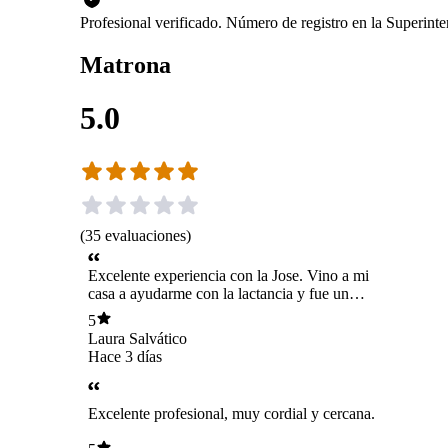
Profesional verificado. Número de registro en la Superin
Matrona
5.0
(
35
evaluaciones
)
Excelente experiencia con la Jose. Vino a mi
casa a ayudarme con la lactancia y fue un
verdadero alivio. Es muy profesional, cercana,
5
paciente y explica todo con muchísima
Laura Salvático
paciencia. Gracias a su ayuda logré mejorar el
Hace 3 días
acople y quede mucho más tranquila y segura.
Se nota la vocación y el amor con el que trabaja.
La recomiendo totalmente a cualquier mamá que
Excelente profesional, muy cordial y cercana.
necesite apoyo en esta etapa. ¡Mil gracias!