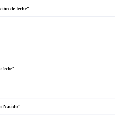
ión de leche"
e leche"
én Nacido"