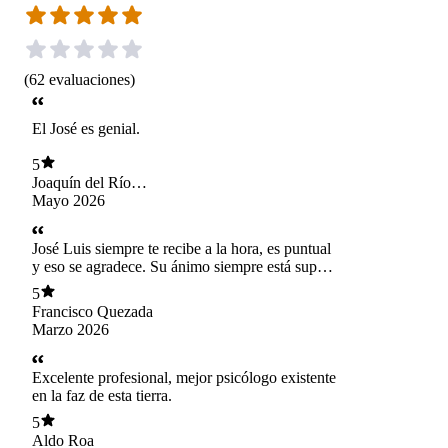
(
62
evaluaciones
)
El José es genial.
5
Joaquín del Río
Moya
Mayo 2026
José Luis siempre te recibe a la hora, es puntual
y eso se agradece. Su ánimo siempre está super
arriba, es optimista y alentador. Te hace sentir
5
bien cuando uno mismo no se siente así.
Francisco Quezada
Aplaude cada uno de tus pequeños logros y te
Marzo 2026
motiva a seguir desarrollando esa faceta. Le
tengo mucho aprecio, incluso cariño, a la
terapia. Me hace bien y siento q logro avanzar
Excelente profesional, mejor psicólogo existente
gracias a ella.
en la faz de esta tierra.
5
Aldo Roa