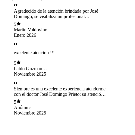
Agradecido de la atención brindada por José
Domingo, se visibiliza un profesional
comprometido con la salud de sus pacientes.
5
Martín Valdovinos
Romero
Enero 2026
excelente atencion !!!
5
Pablo Guzman
Devoto
Noviembre 2025
Siempre es una excelente experiencia atenderme
con el doctor José Domingo Prieto; su atención
es muy profesional y amable.
5
Anónima
Noviembre 2025