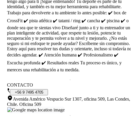
tengo algo para ti ¡Sigue entrenando! Tu deporte es parte de tu
identidad, y también es tu mejor herramienta para rehabilitarte.
Trabajo para devolverte a tu ambiente lo antes posible: ✔️ box de
CrossFit ✔️ pista atlética ✔️ tatami / ring ✔️ cancha ✔️ piscina ✔️ o
donde sea que te sientas vivo Diseñaré junto a ti y tu entrenador un
plan inteligente de actividad, que respete tu lesión, potencie tu
recuperación y te permita volver a tu nivel y mejorarlo. ¿No estás
seguro si mi enfoque te puede ayudar? Escríbeme sin compromiso.
Estoy aquí para resolver tus dudas y orientarte, incluso si todavía n
decides agendar. ✔️ Atención humana ✔️ Profesionalismo ✔️
Escucha profunda ✔️ Resultados reales Tu proceso es único, y
mereces una rehabilitación a tu medida.
CONTACTO
+56
9
7495
4705
Avenida Américo Vespucio Sur 1307, oficina 509, Las Condes,
Chile
.
Oficina 509