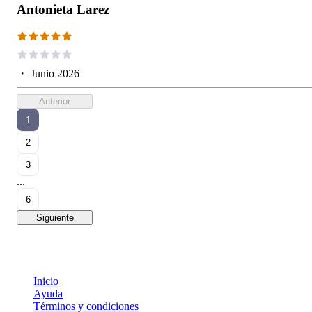
Antonieta Larez
・
Junio 2026
Anterior
1
2
3
...
6
Siguiente
Inicio
Ayuda
Términos y condiciones