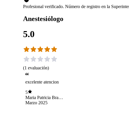
Profesional verificado. Número de registro en la Superin
Anestesiólogo
5.0
(
1
evaluación
)
excelente atencion
5
Maria Patricia Brach
Sanchez
Marzo 2025