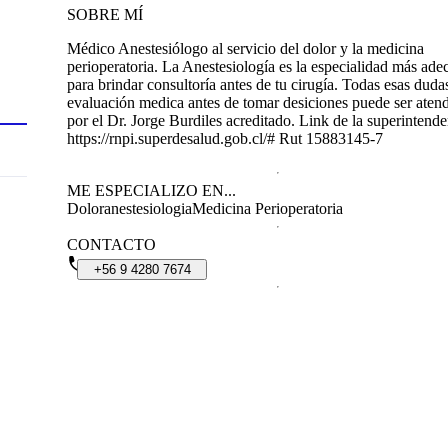
SOBRE MÍ
Médico Anestesiólogo al servicio del dolor y la medicina
perioperatoria. La Anestesiología es la especialidad más ad
para brindar consultoría antes de tu cirugía. Todas esas duda
evaluación medica antes de tomar desiciones puede ser aten
por el Dr. Jorge Burdiles acreditado. Link de la superintend
https://rnpi.superdesalud.gob.cl/# Rut 15883145-7
ME ESPECIALIZO EN...
Dolor
anestesiologia
Medicina Perioperatoria
CONTACTO
+56
9
4280
7674