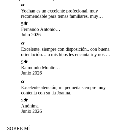
Yoahan es un excelente profecional, muy
recomendable para temas familiares, muy
profecional y muy preocupada.
5
Fernando Antonio
Aguilera Soto
Julio 2026
Excelente, siempre con disposición.. con buena
orientación… a mis hijos les encanta ir y nos ha
ayudado demasiado.
5
Raimundo Montiel
Veloso
Junio 2026
Excelente atención, mi pequeña siempre muy
contenta con su tía Joanna.
5
Anónima
Junio 2026
SOBRE MÍ