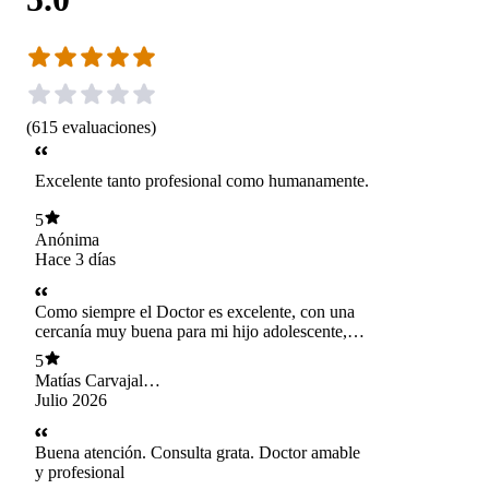
(
615
evaluaciones
)
Excelente tanto profesional como humanamente.
5
Anónima
Hace 3 días
Como siempre el Doctor es excelente, con una
cercanía muy buena para mi hijo adolescente,
100% recomendable.
5
Matías Carvajal
Morales
Julio 2026
Buena atención. Consulta grata. Doctor amable
y profesional