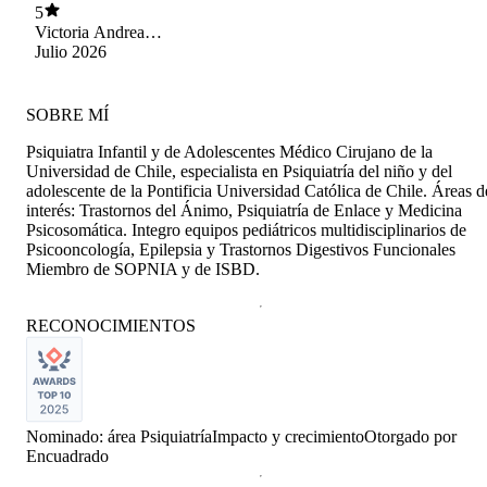
5
Victoria Andrea
Amigo Baeza
Julio 2026
SOBRE MÍ
Psiquiatra Infantil y de Adolescentes Médico Cirujano de la
Universidad de Chile, especialista en Psiquiatría del niño y del
adolescente de la Pontificia Universidad Católica de Chile. Áreas d
interés: Trastornos del Ánimo, Psiquiatría de Enlace y Medicina
Psicosomática. Integro equipos pediátricos multidisciplinarios de
Psicooncología, Epilepsia y Trastornos Digestivos Funcionales
Miembro de SOPNIA y de ISBD.
RECONOCIMIENTOS
Nominado: área Psiquiatría
Impacto y crecimiento
Otorgado por
Encuadrado