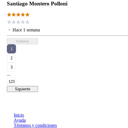
Santiago Montero Polloni
・
Hace 1 semana
Anterior
1
2
3
...
123
Siguiente
Inicio
Ayuda
Términos y condiciones