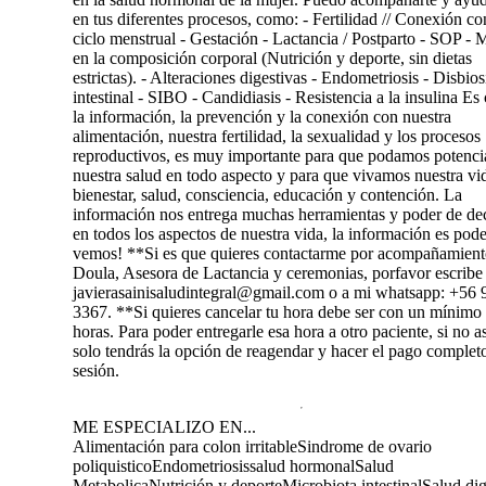
en tus diferentes procesos, como: - Fertilidad // Conexión co
ciclo menstrual - Gestación - Lactancia / Postparto - SOP - 
en la composición corporal (Nutrición y deporte, sin dietas
estrictas). - Alteraciones digestivas - Endometriosis - Disbios
intestinal - SIBO - Candidiasis - Resistencia a la insulina Es
la información, la prevención y la conexión con nuestra
alimentación, nuestra fertilidad, la sexualidad y los procesos
reproductivos, es muy importante para que podamos potenci
nuestra salud en todo aspecto y para que vivamos nuestra vi
bienestar, salud, consciencia, educación y contención. La
información nos entrega muchas herramientas y poder de de
en todos los aspectos de nuestra vida, la información es pod
vemos! **Si es que quieres contactarme por acompañamient
Doula, Asesora de Lactancia y ceremonias, porfavor escribe 
javierasainisaludintegral@gmail.com o a mi whatsapp: +56 
3367. **Si quieres cancelar tu hora debe ser con un mínimo
horas. Para poder entregarle esa hora a otro paciente, si no as
solo tendrás la opción de reagendar y hacer el pago completo
sesión.
ME ESPECIALIZO EN...
Alimentación para colon irritable
Sindrome de ovario
poliquistico
Endometriosis
salud hormonal
Salud
Metabolica
Nutrición y deporte
Microbiota intestinal
Salud dig