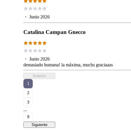
・
Junio 2026
Catalina Campan Gnecco
・
Junio 2026
demasiado humana! la máxima, muchs graciaaas
Anterior
1
2
3
...
9
Siguiente