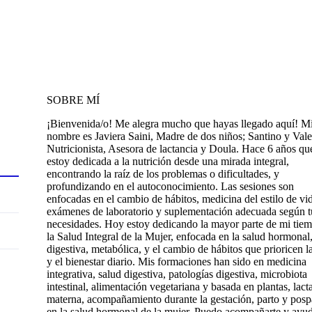
SOBRE MÍ
¡Bienvenida/o! Me alegra mucho que hayas llegado aquí! M
nombre es Javiera Saini, Madre de dos niños; Santino y Vale
Nutricionista, Asesora de lactancia y Doula. Hace 6 años qu
estoy dedicada a la nutrición desde una mirada integral,
encontrando la raíz de los problemas o dificultades, y
profundizando en el autoconocimiento. Las sesiones son
enfocadas en el cambio de hábitos, medicina del estilo de vi
exámenes de laboratorio y suplementación adecuada según t
necesidades. Hoy estoy dedicando la mayor parte de mi tie
la Salud Integral de la Mujer, enfocada en la salud hormonal
digestiva, metabólica, y el cambio de hábitos que prioricen l
y el bienestar diario. Mis formaciones han sido en medicina
integrativa, salud digestiva, patologías digestiva, microbiota
intestinal, alimentación vegetariana y basada en plantas, lact
materna, acompañamiento durante la gestación, parto y posp
en la salud hormonal de la mujer. Puedo acompañarte y ayud