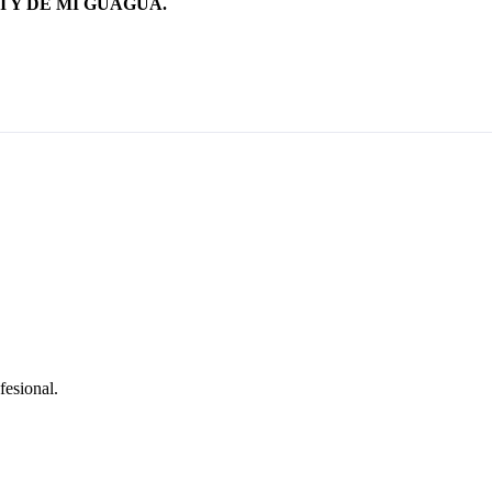
 Y DE MI GUAGUA.
fesional.