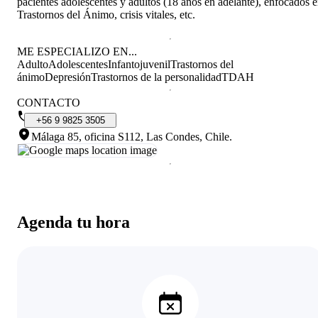
pacientes adolescentes y adultos (18 años en adelante), enfocados 
Trastornos del Ánimo, crisis vitales, etc.
ME ESPECIALIZO EN...
Adulto
Adolescentes
Infantojuvenil
Trastornos del
ánimo
Depresión
Trastornos de la personalidad
TDAH
CONTACTO
+56
9
9825
3505
Málaga 85, oficina S112, Las Condes, Chile
.
Agenda tu hora