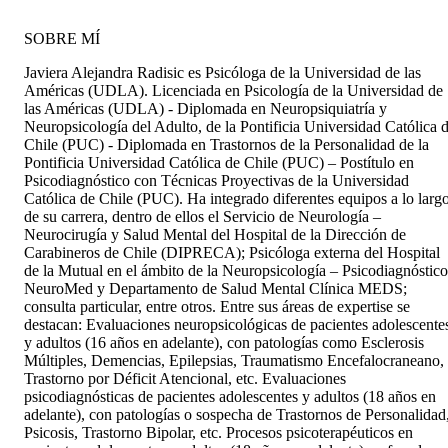
SOBRE MÍ
Javiera Alejandra Radisic es Psicóloga de la Universidad de las
Américas (UDLA). Licenciada en Psicología de la Universidad de
las Américas (UDLA) - Diplomada en Neuropsiquiatría y
Neuropsicología del Adulto, de la Pontificia Universidad Católica 
Chile (PUC) - Diplomada en Trastornos de la Personalidad de la
Pontificia Universidad Católica de Chile (PUC) – Postítulo en
Psicodiagnóstico con Técnicas Proyectivas de la Universidad
Católica de Chile (PUC). Ha integrado diferentes equipos a lo larg
de su carrera, dentro de ellos el Servicio de Neurología –
Neurocirugía y Salud Mental del Hospital de la Dirección de
Carabineros de Chile (DIPRECA); Psicóloga externa del Hospital
de la Mutual en el ámbito de la Neuropsicología – Psicodiagnóstico
NeuroMed y Departamento de Salud Mental Clínica MEDS;
consulta particular, entre otros. Entre sus áreas de expertise se
destacan: Evaluaciones neuropsicológicas de pacientes adolescente
y adultos (16 años en adelante), con patologías como Esclerosis
Múltiples, Demencias, Epilepsias, Traumatismo Encefalocraneano,
Trastorno por Déficit Atencional, etc. Evaluaciones
psicodiagnósticas de pacientes adolescentes y adultos (18 años en
adelante), con patologías o sospecha de Trastornos de Personalidad
Psicosis, Trastorno Bipolar, etc. Procesos psicoterapéuticos en