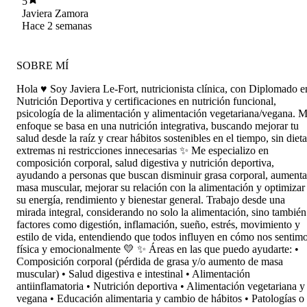
5
costumbres alimentarias. Su acompañamiento es
Javiera Zamora
empático, realista y libre de juicios, lo que hace
Hace 2 semanas
que el proceso sea mucho más llevadero y
sostenible. Gracias a su enfoque, siento que
estoy construyendo hábitos que realmente puedo
SOBRE MÍ
mantener en el tiempo. Recomiendo a Javiera
totalmente!! ☺️
Hola ♥️ Soy Javiera Le-Fort, nutricionista clínica, con Diplomado e
Nutrición Deportiva y certificaciones en nutrición funcional,
psicología de la alimentación y alimentación vegetariana/vegana. M
enfoque se basa en una nutrición integrativa, buscando mejorar tu
salud desde la raíz y crear hábitos sostenibles en el tiempo, sin diet
extremas ni restricciones innecesarias ✨ Me especializo en
composición corporal, salud digestiva y nutrición deportiva,
ayudando a personas que buscan disminuir grasa corporal, aumenta
masa muscular, mejorar su relación con la alimentación y optimizar
su energía, rendimiento y bienestar general. Trabajo desde una
mirada integral, considerando no solo la alimentación, sino también
factores como digestión, inflamación, sueño, estrés, movimiento y
estilo de vida, entendiendo que todos influyen en cómo nos sentim
física y emocionalmente 💛 ✨ Áreas en las que puedo ayudarte: •
Composición corporal (pérdida de grasa y/o aumento de masa
muscular) • Salud digestiva e intestinal • Alimentación
antiinflamatoria • Nutrición deportiva • Alimentación vegetariana y
vegana • Educación alimentaria y cambio de hábitos • Patologías o