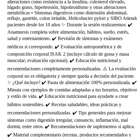
alteraciones como resistencia a la insulina, colesterol elevado,
hígado graso, hipertensión, hipotiroidismo y otras alteraciones
metabólicas • Síntomas digestivos como distensión abdominal,
reflujo, gastritis, colon irritable, Helicobacter pylori y SIBO Atiend
pacientes desde los 10 años ✨ Durante la sesión realizaremos: ✔️
Anamnesis completa sobre alimentación, hábitos, sueño, estrés,
salud y entrenamiento. ✔️ Revisión de síntomas y exámenes
médicos si corresponde. ✔️ Evaluación antropométrica y de
composición corporal ISAK 2 (incluye cálculo de grasa y masa
muscular; evaluación opcional). ✔️ Educación nutricional y
recomendaciones completamente personalizadas. ⚠️ La evaluación
corporal no es obligatoria y siempre queda a decisión del paciente.
✨ ¿Qué incluye? ✔️ Pauta de alimentación 100% personalizada. ✔️
Minuta con ejemplos de comidas adaptadas a tus horarios, objetivo
y estilo de vida. ✔️ Educación nutricional para ayudarte a crear
hábitos sostenibles. ✔️ Recetas saludables, ideas prácticas y
recomendaciones personalizadas. ✔️ Tips generales para mejorar
síntomas como digestión irregular, cansancio, inflamación, mal
dormir, entre otros. ✔️ Recomendaciones de suplementos si aplica.
✔️ Material complementario (recetas, productos recomendados y