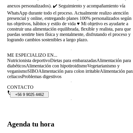
anexos personalizados). ✔️ Seguimiento y acompañamiento vía
WhatsApp durante todo el proceso. Actualmente realizo atención
presencial y online, entregando planes 100% personalizados según
tus objetivos, hábitos y estilo de vida ♥️ Mi objetivo es ayudarte a
construir una alimentación equilibrada, flexible y realista, para que
puedas sentirte bien física y mentalmente, disfrutando el proceso y
logrando cambios sostenibles a largo plazo.
ME ESPECIALIZO EN...
Nutricionista deportivo
Dietas para embarazadas
Alimentación para
diabéticos
Alimentación con hipotiroidismo
Vegetarianismo y
veganismo
SIBO
Alimentación para colon irritable
Alimentación par
celiacos
Problemas digestivos
CONTACTO
+56
9
9025
4462
Agenda tu hora