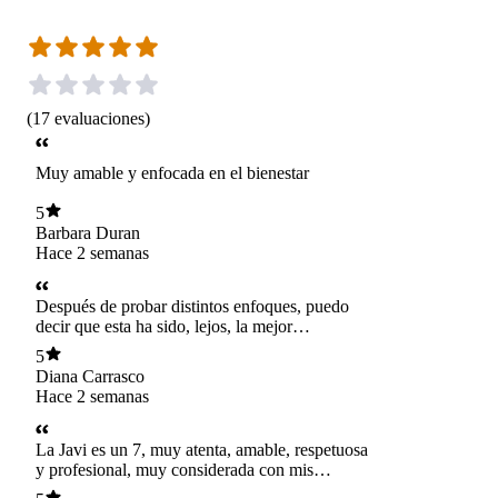
(
17
evaluaciones
)
Muy amable y enfocada en el bienestar
5
Barbara Duran
Hace 2 semanas
Después de probar distintos enfoques, puedo
decir que esta ha sido, lejos, la mejor
experiencia con una nutricionista. Lo que más
5
valoro es que no entrega una pauta rígida e
Diana Carrasco
imposible de seguir, sino que adapta la
Hace 2 semanas
alimentación a tu estilo de vida, tus gustos y,
sobre todo, a tus condiciones de salud. Además,
entiende que cambiar no ocurre de un día para
La Javi es un 7, muy atenta, amable, respetuosa
otro. No es lo mismo modificar hábitos de una
y profesional, muy considerada con mis
semana que enfrentar muchos años de malas
preferencias.