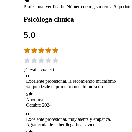
Profesional verificado. Número de registro en la Superin
Psicóloga clínica
5.0
(
4
evaluaciones
)
Excelente profesional, la recomiendo muchísimo
ya que desde el primer momento me sentí
seguro y escuchado, he ido con otros
5
profesionales antes y la verdad que el enfoque y
Anónima
dedicación de Javiera es genial, muy agradecido
Octubre 2024
por su atención!
Excelente profesional, muy atenta y empatica.
Agradecida de haber llegado a Javiera.