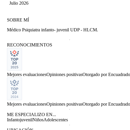
Espinoza
Julio 2026
SOBRE MÍ
Médico Psiquiatra infanto- juvenil UDP - HLCM.
RECONOCIMIENTOS
Mejores evaluaciones
Opiniones positivas
Otorgado por
Encuadrad
Mejores evaluaciones
Opiniones positivas
Otorgado por
Encuadrad
ME ESPECIALIZO EN...
Infantojuvenil
Niños
Adolescentes