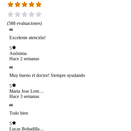
(
588
evaluaciones
)
Excelente atención!
5
Anónima
Hace 2 semanas
Muy bueno el doctor! Siempre ayudando
5
Maria Jose Lent
Morel
Hace 3 semanas
Todo bien
5
Lucas Bobadilla