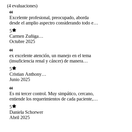
(
4
evaluaciones
)
Excelente profesional, preocupado, aborda
desde el amplio aspectro considerando todo en
una sola minuta (Fármacos, alimentación,
5
interacción alimentaria según los
Carmen Zuñiga
medicamentos). Y lo mejor sus Tips!
Serrano
Octubre 2025
Encantados con Javier, seco! Saludos desde Los
Vilos 🔆
ex excelente atención, un manejo en el tema
(insuficiencia renal y cáncer) de manera
excepcional. Nos dejo todo muy claro, lo que
5
nadie hizo en dos años que llevamos en busca
Cristian Anthony
de ayuda, el lo hizo en menos de una hora.
Hidalgo Riquelme
Junio 2025
Agradecidos de llegar a su consulta.
Es mi tercer control. Muy simpático, cercano,
entiende los requerimientos de cada paciente,
actualizado en conocimientos. Lo recomiendo.
5
Daniela Schorwer
Abril 2025