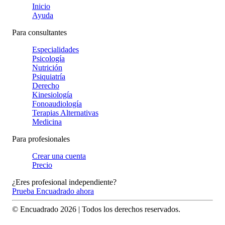
Inicio
Ayuda
Para consultantes
Especialidades
Psicología
Nutrición
Psiquiatría
Derecho
Kinesiología
Fonoaudiología
Terapias Alternativas
Medicina
Para profesionales
Crear una cuenta
Precio
¿Eres profesional independiente?
Prueba Encuadrado ahora
© Encuadrado
2026
| Todos los derechos reservados.