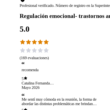
Profesional verificado. Número de registro en la Superint
Regulación emocional- trastornos an
5.0
(
169
evaluaciones
)
recomenda
5
Catalina Fernanda
Quintanilla Pérez
Mayo 2026
Me sentí muy cómoda en la reunión, la forma de
abordar las distintas problemáticas me brindan
confianza para expresar mis pensamientos.