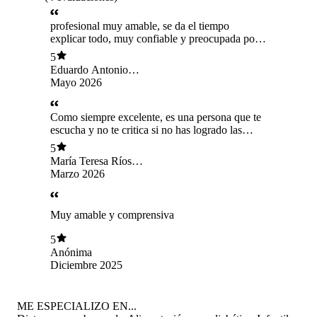
profesional muy amable, se da el tiempo
explicar todo, muy confiable y preocupada por
el bienestar de su paciente.
5
Eduardo Antonio
Miranda Ruiz
Mayo 2026
Como siempre excelente, es una persona que te
escucha y no te critica si no has logrado las
metas, te aconseja y te da ánimo para seguir
5
adelante
María Teresa Ríos
Sepúlveda
Marzo 2026
Muy amable y comprensiva
5
Anónima
Diciembre 2025
ME ESPECIALIZO EN...