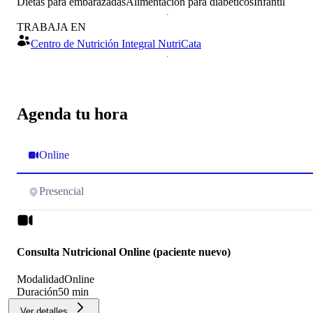
Dietas para embarazadas
Alimentación para diabéticos
Infantil
TRABAJA EN
Centro de Nutrición Integral NutriCata
Agenda tu hora
Online
Presencial
Consulta Nutricional Online (paciente nuevo)
Modalidad
Online
Duración
50 min
Ver detalles