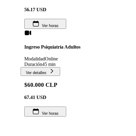
56.17
USD
Ver horas
Ingreso Psiquiatría Adultos
Modalidad
Online
Duración
45 min
Ver detalles
$60.000 CLP
67.41
USD
Ver horas