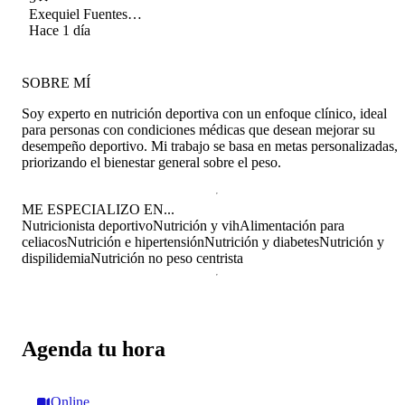
Exequiel Fuentes
Segura
Hace 1 día
SOBRE MÍ
Soy experto en nutrición deportiva con un enfoque clínico, ideal
para personas con condiciones médicas que desean mejorar su
desempeño deportivo. Mi trabajo se basa en metas personalizadas,
priorizando el bienestar general sobre el peso.
ME ESPECIALIZO EN...
Nutricionista deportivo
Nutrición y vih
Alimentación para
celiacos
Nutrición e hipertensión
Nutrición y diabetes
Nutrición y
dispilidemia
Nutrición no peso centrista
Agenda tu hora
Online