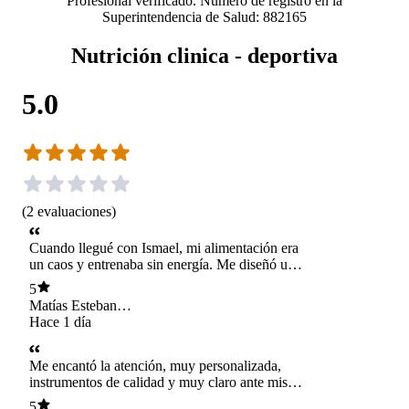
Profesional verificado. Número de registro en la
Superintendencia de Salud: 882165
Nutrición clinica - deportiva
5.0
(
2
evaluaciones
)
Cuando llegué con Ismael, mi alimentación era
un caos y entrenaba sin energía. Me diseñó un
plan a mi medida, sin prohibiciones y
5
entendiendo mi deporte. Me explicó cada cosa
Matías Esteban
con claridad y por fin comprendí mis
Fuentes Palma
Hace 1 día
estancamientos. Ahora rindo más, me recupero
mejor y he bajado de peso sin hambre ni
obsesiones. Un profesional increíble.
Me encantó la atención, muy personalizada,
instrumentos de calidad y muy claro ante mis
dudas y consultas.
5