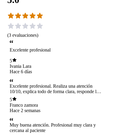
(
3
evaluaciones
)
Excelente profesional
5
Ivania Lara
Hace 6 días
Excelente profesional. Realiza una atención
10/10, explica todo de forma clara, responde las
dudas con paciencia y entrega un plan
5
personalizado que realmente se adapta a las
Franco zamora
necesidades de cada persona. Muy
Hace 2 semanas
recomendable.
Muy buena atención. Profesional muy clara y
cercana al paciente