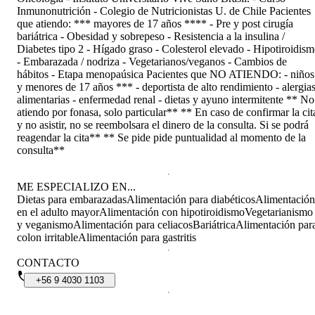
Inmunonutrición - Colegio de Nutricionistas U. de Chile Pacientes
que atiendo: *** mayores de 17 años **** - Pre y post cirugía
bariátrica - Obesidad y sobrepeso - Resistencia a la insulina /
Diabetes tipo 2 - Hígado graso - Colesterol elevado - Hipotiroidis
- Embarazada / nodriza - Vegetarianos/veganos - Cambios de
hábitos - Etapa menopaúsica Pacientes que NO ATIENDO: - niños
y menores de 17 años *** - deportista de alto rendimiento - alergia
alimentarias - enfermedad renal - dietas y ayuno intermitente ** No
atiendo por fonasa, solo particular** ** En caso de confirmar la cit
y no asistir, no se reembolsara el dinero de la consulta. Si se podrá
reagendar la cita** ** Se pide pide puntualidad al momento de la
consulta**
ME ESPECIALIZO EN...
Dietas para embarazadas
Alimentación para diabéticos
Alimentación
en el adulto mayor
Alimentación con hipotiroidismo
Vegetarianismo
y veganismo
Alimentación para celiacos
Bariátrica
Alimentación par
colon irritable
Alimentación para gastritis
CONTACTO
+56
9
4030
1103