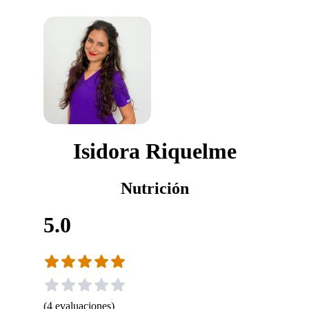
Isidora Riquelme
Nutrición
5.0
(
4
evaluaciones
)