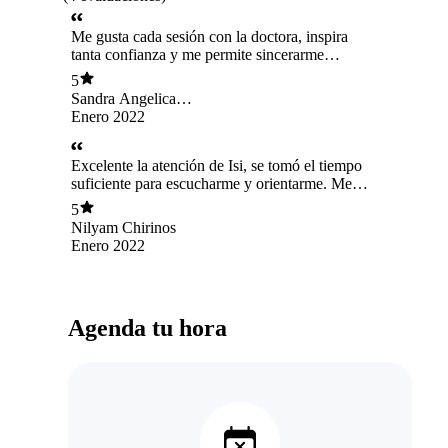
Me gusta cada sesión con la doctora, inspira
tanta confianza y me permite sincerarme
conmigo misma. Me ha enseñado mucho :)
5
Sandra Angelica
Leyton Solis
Enero 2022
Excelente la atención de Isi, se tomó el tiempo
suficiente para escucharme y orientarme. Me
gustó no sentirme culpable ni jugzada, al
5
contrario, motivada para comenzar a cambiar
Nilyam Chirinos
mis hábitos.
Enero 2022
Agenda tu hora