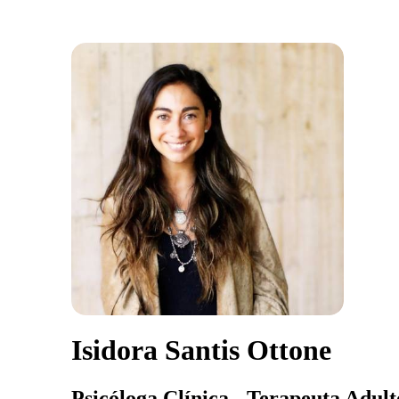
Isidora Santis Ottone
Psicóloga Clínica - Terapeuta Adult