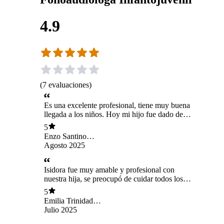
4.9
(
7
evaluaciones
)
Es una excelente profesional, tiene muy buena
llegada a los niños. Hoy mi hijo fue dado de
alta, gracias a un gran trabajo. Mi hijo quedó
5
con sentimientos encontrados. La felicidad de
Enzo Santino
haber cumplido los objetivos y la pena de no
Panebianco Klein
Agosto 2025
volver a ver a su fono (Isidora Sánchez) Mil
Gracias!!! Eres una seca!!!
Isidora fue muy amable y profesional con
nuestra hija, se preocupó de cuidar todos los
detalles previamente con nosotros, sus papás,
5
para entregarnos confianza y profesionalismo en
Emilia Trinidad
lo que realizaría con nuestra hija. Fue
Ortiz Olmedo
Julio 2025
transparente en términos de forma de trabajo,
valores y desarrollo de sesiones. Nos presentó