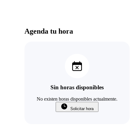
una rubrica de trabajo previo a agendar los
horarios, siempre nos mantuvo informados del
proceso, para organizarnos. Solicitamos un
informe para presentar en Isapre y se preocupó
de detallar cada detalle, para nuestra gestión. Mi
Agenda tu hora
hija se sintió cómoda en todas las sesiones y
cuidada, por quien respetó su espacio y proceso.
Recomiendo 100% a Isidora como
Fonoaudióloga.
Sin horas disponibles
No existen horas disponibles actualmente.
Solicitar hora