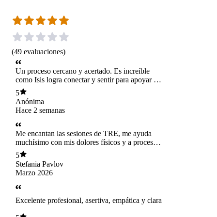
(
49
evaluaciones
)
Un proceso cercano y acertado. Es increíble
como Isis logra conectar y sentir para apoyar a
clarificar y avanzar en la toma de decisiones.
5
Gracias por todo lo que haces. Siempre es
Anónima
renovador una sesión con Isis.
Hace 2 semanas
Me encantan las sesiones de TRE, me ayuda
muchísimo con mis dolores físicos y a procesar
emociones que muchas veces no entiendo bien
5
qué son o de dónde vienen. Isi siempre muy
Stefania Pavlov
atenta, delicada con su atención y con lo que va
Marzo 2026
trabajando. Recomiendo totalmente. Muchas
gracias Isi por tu amable trabajo y dedicación.
Excelente profesional, asertiva, empática y clara