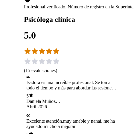
Profesional verificado. Número de registro en la Superin
Psicóloga clínica
5.0
(
15
evaluaciones
)
Isadora es una increíble profesional. Se toma
todo el tiempo y más para abordar las sesiones
de una manera delicada, cálida y en confianza.
5
Mi proceso ha sido genial gracias a su ayuda.
Daniela Muñoz
Ortiz
Abril 2026
Excelente atención,muy amable y nanai, me ha
ayudado mucho a mejorar