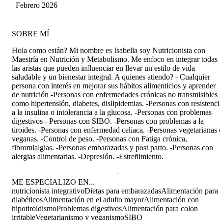
Pizarro González
Febrero 2026
SOBRE MÍ
Hola como están? Mi nombre es Isabella soy Nutricionista con
Maestría en Nutrición y Metabolismo. Me enfoco en integrar todas
las aristas que pueden influenciar en llevar un estilo de vida
saludable y un bienestar integral. A quienes atiendo? - Cualquier
persona con interés en mejorar sus hábitos alimenticios y aprender
de nutrición -Personas con enfermedades crónicas no transmisibles
como hipertensión, diabetes, dislipidemias. -Personas con resistenci
a la insulina o intolerancia a la glucosa. -Personas con problemas
digestivos - Personas con SIBO. -Personas con problemas a la
tiroides. -Personas con enfermedad celiaca. -Personas vegetarianas 
veganas. -Control de peso. -Personas con Fatiga crónica,
fibromialgias. -Personas embarazadas y post parto. -Personas con
alergias alimentarias. -Depresión. -Estreñimiento.
ME ESPECIALIZO EN...
nutricionista integrativo
Dietas para embarazadas
Alimentación para
diabéticos
Alimentación en el adulto mayor
Alimentación con
hipotiroidismo
Problemas digestivos
Alimentación para colon
irritable
Vegetarianismo y veganismo
SIBO