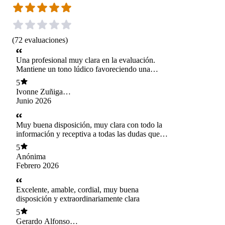
(
72
evaluaciones
)
Una profesional muy clara en la evaluación.
Mantiene un tono lúdico favoreciendo una
participación más cómoda del niño.
5
Ivonne Zuñiga
Henriquez
Junio 2026
Muy buena disposición, muy clara con todo la
información y receptiva a todas las dudas que
uno tiene
5
Anónima
Febrero 2026
Excelente, amable, cordial, muy buena
disposición y extraordinariamente clara
5
Gerardo Alfonso