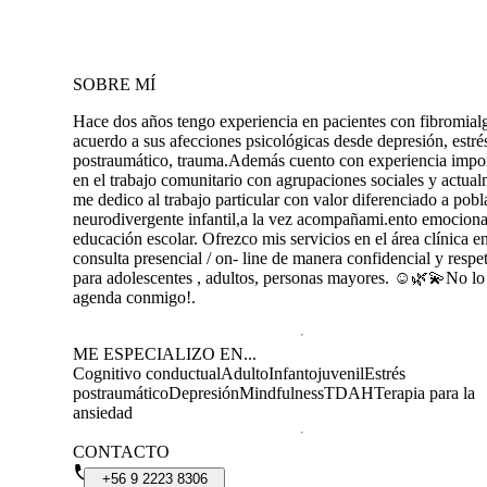
SOBRE MÍ
Hace dos años tengo experiencia en pacientes con fibromial
acuerdo a sus afecciones psicológicas desde depresión, estré
postraumático, trauma.Además cuento con experiencia impo
en el trabajo comunitario con agrupaciones sociales y actua
me dedico al trabajo particular con valor diferenciado a pobl
neurodivergente infantil,a la vez acompañami.ento emociona
educación escolar. Ofrezco mis servicios en el área clínica e
consulta presencial / on- line de manera confidencial y respe
para adolescentes , adultos, personas mayores. ☺️🌿💫No lo
agenda conmigo!.
ME ESPECIALIZO EN...
Cognitivo conductual
Adulto
Infantojuvenil
Estrés
postraumático
Depresión
Mindfulness
TDAH
Terapia para la
ansiedad
CONTACTO
+56
9
2223
8306