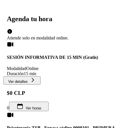
Agenda tu hora
Atiende solo en
modalidad
online
.
SESIÓN INFORMATIVA DE 15 MIN (Gratis)
Modalidad
Online
Duración
15 min
Ver detalles
$0 CLP
0
Ver horas
Psicoterapia TSB - Fonasa código 0908101 - PRIMERA