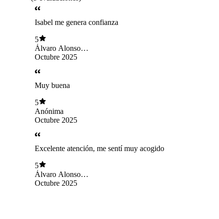
Isabel me genera confianza
5
Álvaro Alonso
Oblitas Flores
Octubre 2025
Muy buena
5
Anónima
Octubre 2025
Excelente atención, me sentí muy acogido
5
Álvaro Alonso
Oblitas Flores
Octubre 2025