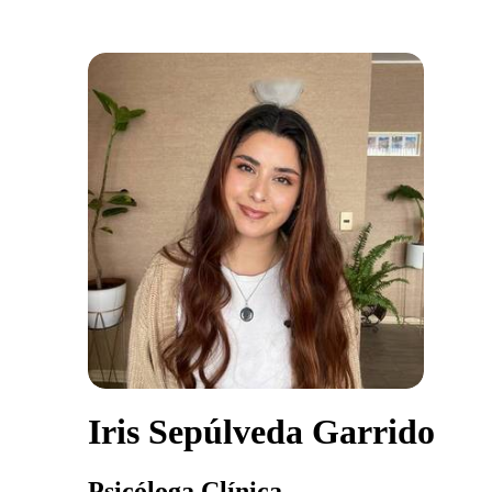
Iris Sepúlveda Garrido
Psicóloga Clínica