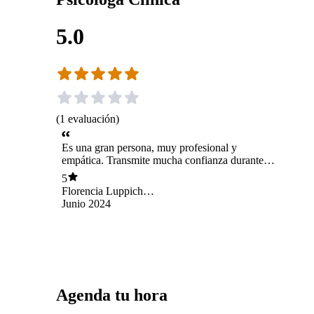
5.0
(
1
evaluación
)
Es una gran persona, muy profesional y
empática. Transmite mucha confianza durante
cada sesión. En mi experiencia ha podido
5
ayudarme y entregarme herramientas útiles,
Florencia Luppichini
siempre demostrando muy buena disposición.
González
Junio 2024
Agenda tu hora