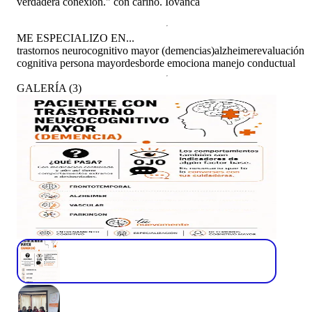
verdadera conexión." con cariño. Iovanca
ME ESPECIALIZO EN...
trastornos neurocognitivo mayor (demencias)
alzheimer
evaluación
cognitiva persona mayor
desborde emociona manejo conductual
GALERÍA
(
3
)