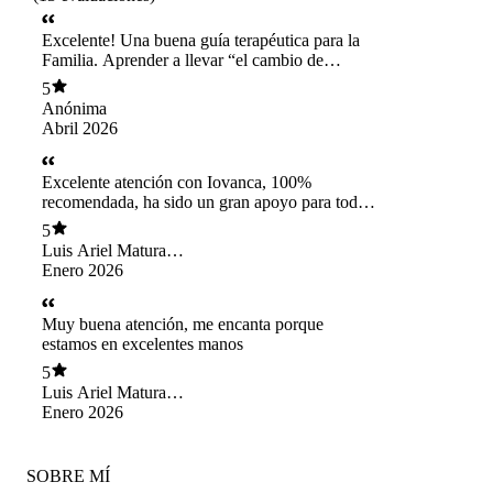
Excelente! Una buena guía terapéutica para la
Familia. Aprender a llevar “el cambio de
comportamiento de mi mamá”.. eso nos ayuda a
5
disfrutar un poco más los días juntos. Me gusta
Anónima
que se hace un trabajo con la persona y la
Abril 2026
familia . Gracias
Excelente atención con Iovanca, 100%
recomendada, ha sido un gran apoyo para toda
la familia.
5
Luis Ariel Maturana
Maturana
Enero 2026
Muy buena atención, me encanta porque
estamos en excelentes manos
5
Luis Ariel Maturana
Maturana
Enero 2026
SOBRE MÍ