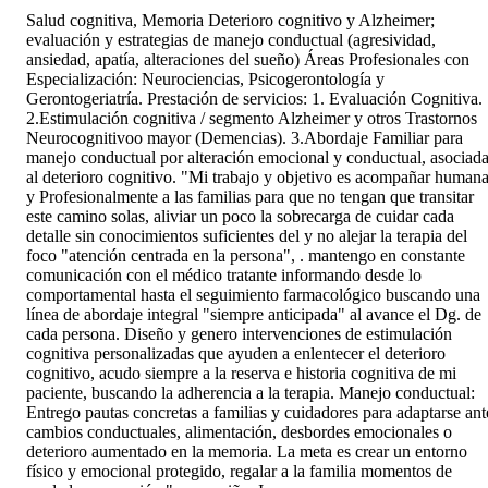
Salud cognitiva, Memoria Deterioro cognitivo y Alzheimer;
evaluación y estrategias de manejo conductual (agresividad,
ansiedad, apatía, alteraciones del sueño) Áreas Profesionales con
Especialización: Neurociencias, Psicogerontología y
Gerontogeriatría. Prestación de servicios: 1. Evaluación Cognitiva.
2.Estimulación cognitiva / segmento Alzheimer y otros Trastornos
Neurocognitivoo mayor (Demencias). 3.Abordaje Familiar para
manejo conductual por alteración emocional y conductual, asociad
al deterioro cognitivo. "Mi trabajo y objetivo es acompañar human
y Profesionalmente a las familias para que no tengan que transitar
este camino solas, aliviar un poco la sobrecarga de cuidar cada
detalle sin conocimientos suficientes del y no alejar la terapia del
foco "atención centrada en la persona", . mantengo en constante
comunicación con el médico tratante informando desde lo
comportamental hasta el seguimiento farmacológico buscando una
línea de abordaje integral "siempre anticipada" al avance el Dg. de
cada persona. Diseño y genero intervenciones de estimulación
cognitiva personalizadas que ayuden a enlentecer el deterioro
cognitivo, acudo siempre a la reserva e historia cognitiva de mi
paciente, buscando la adherencia a la terapia. Manejo conductual:
Entrego pautas concretas a familias y cuidadores para adaptarse ant
cambios conductuales, alimentación, desbordes emocionales o
deterioro aumentado en la memoria. La meta es crear un entorno
físico y emocional protegido, regalar a la familia momentos de