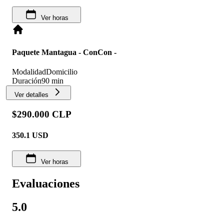
Ver horas
Paquete Mantagua - ConCon -
Modalidad
Domicilio
Duración
90 min
Ver detalles
$290.000 CLP
350.1
USD
Ver horas
Evaluaciones
5.0