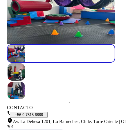
CONTACTO
+56
9
7515
6888
Av. La Dehesa 1201, Lo Barnechea, Chile
.
Torre Oriente | Of
301