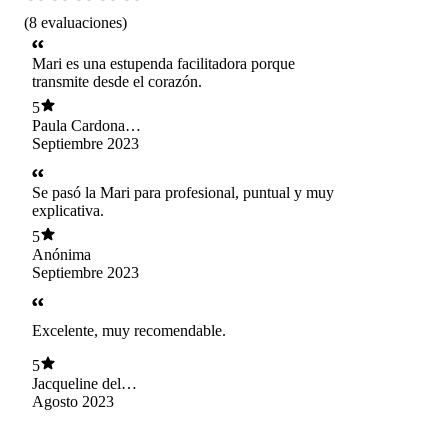
(
8
evaluaciones
)
Mari es una estupenda facilitadora porque
transmite desde el corazón.
5
Paula Cardona
Herrera
Septiembre 2023
Se pasó la Mari para profesional, puntual y muy
explicativa.
5
Anónima
Septiembre 2023
Excelente, muy recomendable.
5
Jacqueline del
Carmen Palominos
Agosto 2023
Abarca