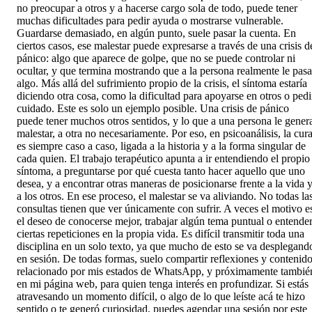
no preocupar a otros y a hacerse cargo sola de todo, puede tener
muchas dificultades para pedir ayuda o mostrarse vulnerable.
Guardarse demasiado, en algún punto, suele pasar la cuenta. En
ciertos casos, ese malestar puede expresarse a través de una crisis d
pánico: algo que aparece de golpe, que no se puede controlar ni
ocultar, y que termina mostrando que a la persona realmente le pasa
algo. Más allá del sufrimiento propio de la crisis, el síntoma estaría
diciendo otra cosa, como la dificultad para apoyarse en otros o pedi
cuidado. Este es solo un ejemplo posible. Una crisis de pánico
puede tener muchos otros sentidos, y lo que a una persona le gener
malestar, a otra no necesariamente. Por eso, en psicoanálisis, la cur
es siempre caso a caso, ligada a la historia y a la forma singular de
cada quien. El trabajo terapéutico apunta a ir entendiendo el propio
síntoma, a preguntarse por qué cuesta tanto hacer aquello que uno
desea, y a encontrar otras maneras de posicionarse frente a la vida 
a los otros. En ese proceso, el malestar se va aliviando. No todas la
consultas tienen que ver únicamente con sufrir. A veces el motivo e
el deseo de conocerse mejor, trabajar algún tema puntual o entende
ciertas repeticiones en la propia vida. Es difícil transmitir toda una
disciplina en un solo texto, ya que mucho de esto se va desplegand
en sesión. De todas formas, suelo compartir reflexiones y contenid
relacionado por mis estados de WhatsApp, y próximamente tambié
en mi página web, para quien tenga interés en profundizar. Si estás
atravesando un momento difícil, o algo de lo que leíste acá te hizo
sentido o te generó curiosidad, puedes agendar una sesión por este