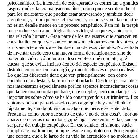
psicoanalítico. La intención de este apartado es comentar, a grandes
rasgos, qué es la terapia psicoanalítica, cómo puede ser de utilidad
para los malestares que puedan estar atravesando y también decir
algo de mí, ya que quién es el terapeuta y cómo se vincula con otro
no es un detalle menor en un proceso terapéutico. Para mí, la terapi
no se reduce solo a una lógica de servicio, sino que es, ante todo,
una relación humana. Gran parte de los malestares que aparecen en
consulta tienen que ver con cómo nos relacionamos con los otros, y
la instancia terapéutica es también uno de esos vínculos. No se trata
de inventar desde cero una nueva forma de relacionarse, sino de
poner atención a cómo uno se desenvuelve, qué se repite, qué
cuesta, qué se evita, incluso dentro del espacio terapéutico. Existen
distintos enfoques en psicología, y uno de ellos es el psicoanálisis.
Lo que los diferencia tiene que ver, principalmente, con cómo
conciben el malestar y la forma de abordarlo. Desde el psicoanálisi
nos interesamos especialmente por los aspectos inconscientes: cosa
que la persona no nota que hace, dice o repite, pero que dan pistas
importantes sobre cómo se ha ido construyendo su sufrimiento. Los
síntomas no son pensados solo como algo que hay que eliminar
rápidamente, sino también como algo que merece ser entendido.
Preguntas como: ¿por qué sufro de esto y no de otra cosa?, ¿por qu
aparece en ciertos momentos?, ¿qué lugar tiene en mi vida?, suelen
ser parte del trabajo terapéutico. En ese sentido, el síntoma suele
cumplir alguna función, aunque resulte muy doloroso. Por ejemplo,
una persona que a lo largo de su vida ha aprendido a no molestar, a