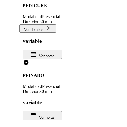
PEDICURE
Modalidad
Presencial
Duración
30 min
Ver detalles
variable
Ver horas
PEINADO
Modalidad
Presencial
Duración
30 min
variable
Ver horas