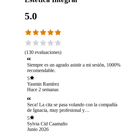
5.0
(
130
evaluaciones
)
Siempre es un agrado asistir a mi sesión, 1000%
recomendable.
5
Yasmin Ramírez
Hace 2 semanas
Seca! La cita se pasa volando con la compañía
de Ignacia, muy profesional y
agradable,Además te asesora! Me acompaño
5
durante mi matrimonio y fue una experiencia
Sylvia Cid Caamaño
increíble, jamás voy a dejar de agradecerle todo
Junio 2026
lo que me ayudó ese día tan importante! Es
demasiado buena su Atencion. Sin duda