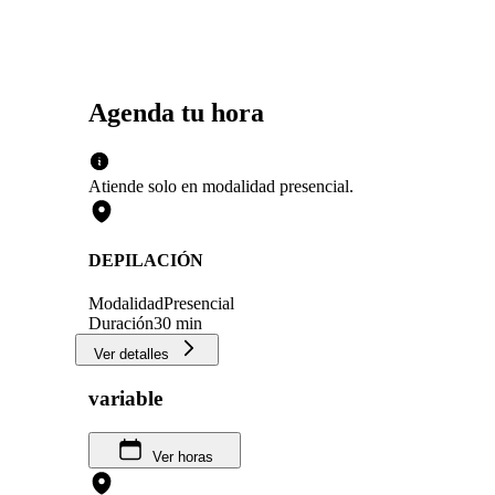
volveré! Amo mis uñitas 😍
Agenda tu hora
Atiende solo en
modalidad
presencial
.
DEPILACIÓN
Modalidad
Presencial
Duración
30 min
Ver detalles
variable
Ver horas