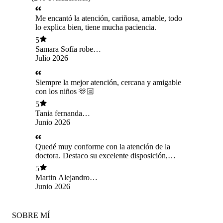
Me encantó la atención, cariñosa, amable, todo
lo explica bien, tiene mucha paciencia.
5
Samara Sofía roberts
Martínez
Julio 2026
Siempre la mejor atención, cercana y amigable
con los niños 🫶🏻
5
Tania fernanda
Ojeda Ojeda
Junio 2026
Quedé muy conforme con la atención de la
doctora. Destaco su excelente disposición,
amabilidad y profesionalismo. Se toma el tiempo
5
de explicar cada aspecto de la consulta de
Martin Alejandro
manera clara y detallada, realiza una evaluación
Nuñez Ruiz
Junio 2026
completa de los niños y responde con paciencia
todas las dudas de los padres. Sin duda, brinda
una atención de calidad y genera mucha
SOBRE MÍ
confianza.