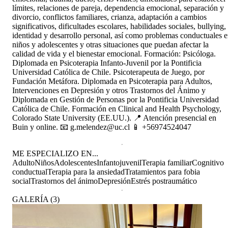
límites, relaciones de pareja, dependencia emocional, separación y
divorcio, conflictos familiares, crianza, adaptación a cambios
significativos, dificultades escolares, habilidades sociales, bullying,
identidad y desarrollo personal, así como problemas conductuales 
niños y adolescentes y otras situaciones que puedan afectar la
calidad de vida y el bienestar emocional. Formación: Psicóloga.
Diplomada en Psicoterapia Infanto-Juvenil por la Pontificia
Universidad Católica de Chile. Psicoterapeuta de Juego, por
Fundación Metáfora. Diplomada en Psicoterapia para Adultos,
Intervenciones en Depresión y otros Trastornos del Ánimo y
Diplomada en Gestión de Personas por la Pontificia Universidad
Católica de Chile. Formación en Clinical and Health Psychology,
Colorado State University (EE.UU.). 📍 Atención presencial en
Buin y online. 📧 g.melendez@uc.cl 📱 +56974524047
ME ESPECIALIZO EN...
Adulto
Niños
Adolescentes
Infantojuvenil
Terapia familiar
Cognitivo
conductual
Terapia para la ansiedad
Tratamientos para fobia
social
Trastornos del ánimo
Depresión
Estrés postraumático
GALERÍA
(
3
)