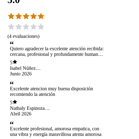
(
4
evaluaciones
)
Quiero agradecer la excelente atención recibida:
cercana, profesional y profundamente humana.
Me sentí escuchada, contenida y acompañada en
5
un espacio de mucho respeto
Isabel Núñez
Villegas
Junio 2026
Excelente atencion muy buena disposición
recomiendo la atención
5
Nathaly Espinoza
Roman
Abril 2026
Excelente profesional, amorosa empatica, con
una vibra y energía maravillosa atenta amorosa