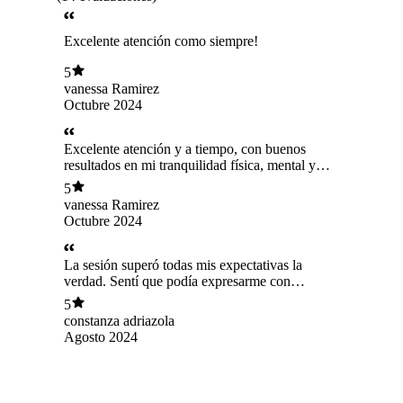
Excelente atención como siempre!
5
vanessa Ramirez
Octubre 2024
Excelente atención y a tiempo, con buenos
resultados en mi tranquilidad física, mental y
espiritual.
5
vanessa Ramirez
Octubre 2024
La sesión superó todas mis expectativas la
verdad. Sentí que podía expresarme con
libertad, sin juicios de por medio, una atención
5
muy empática e integral, dónde todas las partes
constanza adriazola
de tu historia y de tu ser cobran importancia y
Agosto 2024
para mí eso es importante. Todo muy bien
explicado y una guía amorosa de Giselle.
Agradecida de llevar hasta este espacio .