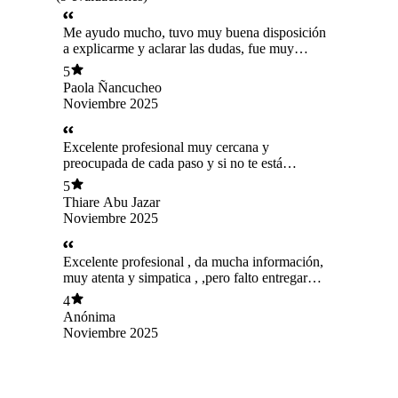
Me ayudo mucho, tuvo muy buena disposición
a explicarme y aclarar las dudas, fue muy
acertada en la asesoría
5
Paola Ñancucheo
Noviembre 2025
Excelente profesional muy cercana y
preocupada de cada paso y si no te está
resultando ella siempre te ayuda a evolucionar!
5
Thiare Abu Jazar
Noviembre 2025
Excelente profesional , da mucha información,
muy atenta y simpatica , ,pero falto entregar
quizás un poco más de tecnica en el acople.
4
Anónima
Noviembre 2025