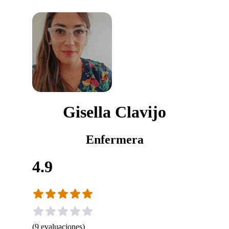
Gisella Clavijo
Enfermera
4.9
(
9
evaluaciones
)