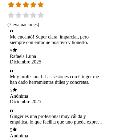
(
7
evaluaciones
)
Me encantó! Super clara, imparcial, pero
siempre con enfoque positivo y honesto.
5
Rafaela Luna
Diciembre 2025
Muy profesional. Las sesiones con Ginger me
han dado herramientas útiles y concretas.
5
Anónima
Diciembre 2025
Ginger es una profesional muy cálida y
empática, lo que facilita que uno pueda expresar
en confianza sus inquietudes y recibir la
5
orientación que ella entrega adecuadamente
Anónima