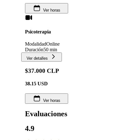
Ver horas
Psicoterapia
Modalidad
Online
Duración
50 min
Ver detalles
$37.000 CLP
38.15
USD
Ver horas
Evaluaciones
4.9