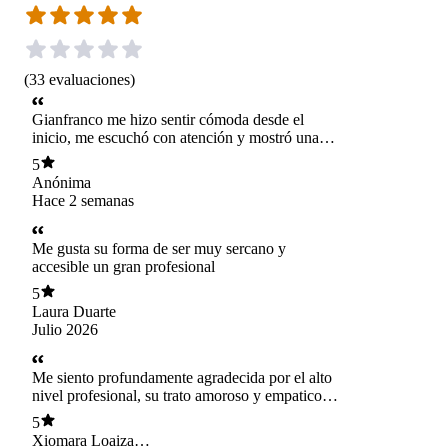
(
33
evaluaciones
)
Gianfranco me hizo sentir cómoda desde el
inicio, me escuchó con atención y mostró una
actitud profesional, respetuosa y empática.
5
Aunque recién comenzamos el proceso, me dio
Anónima
confianza para seguir con las próximas sesiones
Hace 2 semanas
Me gusta su forma de ser muy sercano y
accesible un gran profesional
5
Laura Duarte
Julio 2026
Me siento profundamente agradecida por el alto
nivel profesional, su trato amoroso y empatico.
Para mí es una bendición su apoyo en estos
5
proceso tan complejo.
Xiomara Loaiza