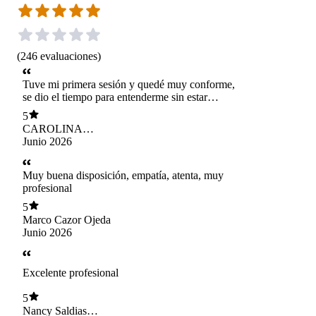
(
246
evaluaciones
)
Tuve mi primera sesión y quedé muy conforme,
se dio el tiempo para entenderme sin estar
pendiente de la hora. Muy cercana y amable. Se
5
me hizo fácil la comunicación
CAROLINA
DELGADO
Junio 2026
GUERRA
Muy buena disposición, empatía, atenta, muy
profesional
5
Marco Cazor Ojeda
Junio 2026
Excelente profesional
5
Nancy Saldias