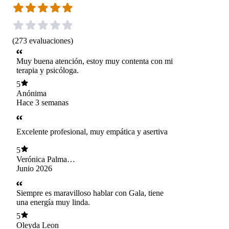
(
273
evaluaciones
)
Muy buena atención, estoy muy contenta con mi
terapia y psicóloga.
5
Anónima
Hace 3 semanas
Excelente profesional, muy empática y asertiva
5
Verónica Palma
Elgueta
Junio 2026
Siempre es maravilloso hablar con Gala, tiene
una energía muy linda.
5
Oleyda Leon