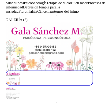
Mindfulness
Psicooncología
Terapia de duelo
Buen morir
Procesos d
enfermedad
Depresión
Terapia para la
ansiedad
Fibromialgia
Cáncer
Trastornos del ánimo
GALERÍA
(
2
)