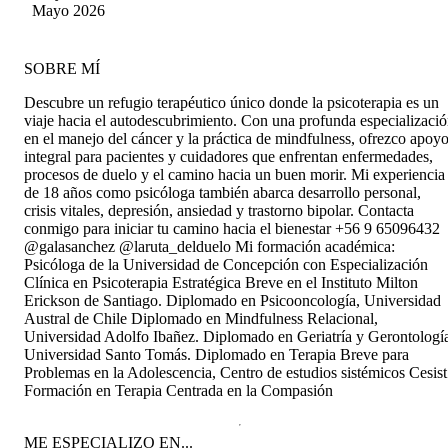
Mayo 2026
SOBRE MÍ
Descubre un refugio terapéutico único donde la psicoterapia es un
viaje hacia el autodescubrimiento. Con una profunda especializaci
en el manejo del cáncer y la práctica de mindfulness, ofrezco apoy
integral para pacientes y cuidadores que enfrentan enfermedades,
procesos de duelo y el camino hacia un buen morir. Mi experiencia
de 18 años como psicóloga también abarca desarrollo personal,
crisis vitales, depresión, ansiedad y trastorno bipolar. Contacta
conmigo para iniciar tu camino hacia el bienestar +56 9 65096432
@galasanchez @laruta_delduelo Mi formación académica:
Psicóloga de la Universidad de Concepción con Especialización
Clínica en Psicoterapia Estratégica Breve en el Instituto Milton
Erickson de Santiago. Diplomado en Psicooncología, Universidad
Austral de Chile Diplomado en Mindfulness Relacional,
Universidad Adolfo Ibañez. Diplomado en Geriatría y Gerontologí
Universidad Santo Tomás. Diplomado en Terapia Breve para
Problemas en la Adolescencia, Centro de estudios sistémicos Cesist
Formación en Terapia Centrada en la Compasión
ME ESPECIALIZO EN...