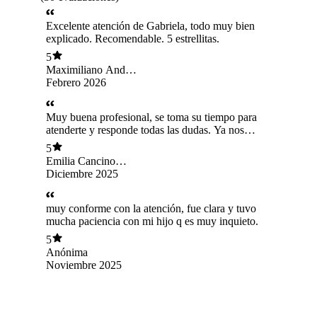
Excelente atención de Gabriela, todo muy bien
explicado. Recomendable. 5 estrellitas.
5
Maximiliano Andrés
Maturana Burgos
Febrero 2026
Muy buena profesional, se toma su tiempo para
atenderte y responde todas las dudas. Ya nos
hemos atendido 2 veces con ella
5
Emilia Cancino
Pacheco
Diciembre 2025
muy conforme con la atención, fue clara y tuvo
mucha paciencia con mi hijo q es muy inquieto.
5
Anónima
Noviembre 2025